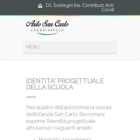
DL Sostegni bis. Contributi Anti
Covid
IDENTITA' PROGETTUALE
DELLA SCUOLA
Nel quadro dell’autonomia la scuola
dell’infanzia San Carlo Borromeo
esprime l’identità progettuale
attraverso i seguenti ambiti:
Progetto Accoglienza